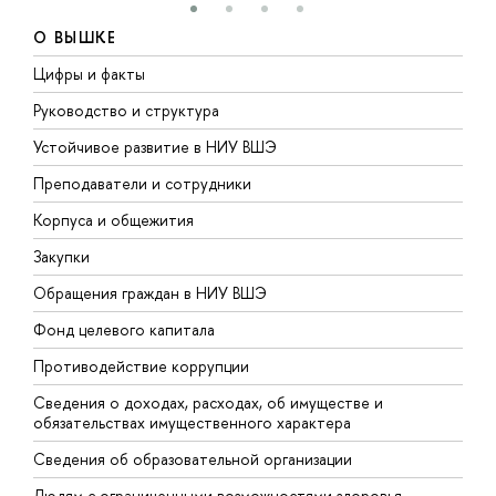
О ВЫШКЕ
Цифры и факты
Л
Руководство и структура
Д
Устойчивое развитие в НИУ ВШЭ
О
Преподаватели и сотрудники
П
Корпуса и общежития
В
Закупки
П
Обращения граждан в НИУ ВШЭ
А
Фонд целевого капитала
Д
Противодействие коррупции
Ц
Сведения о доходах, расходах, об имуществе и
Б
обязательствах имущественного характера
О
Сведения об образовательной организации
О
Людям с ограниченными возможностями здоровья