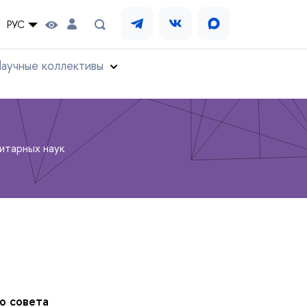
РУС
аучные коллективы
итарных наук
о совета