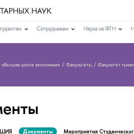
ТАРНЫХ НАУК
тудентам
Сотрудникам
Наука на ФГН
Н
т «Высшая школа экономики»
Факультеты
Факультет гуман
менты
 ШИЯ
Документы
Мероприятия Студенческог