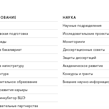
ЗОВАНИЕ
НАУКА
Научные подразделения
вская подготовка
Исследовательские проекты
иады
Мониторинги
в бакалавриат
Диссертационные советы
Защиты диссертаций
в магистратуру
Академическое развитие
нтура
Конкурсы и гранты
ительное образование
Внешние научно-информаци
развития карьеры
-инкубатор ВШЭ
вательные партнерства