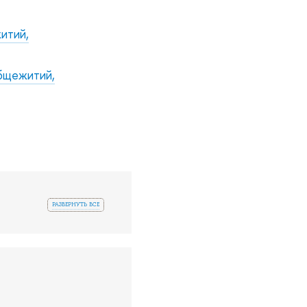
итий,
общежитий,
развернуть все