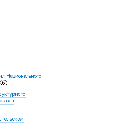
ия Национального
Кб)
руктурного
 школа
ательском