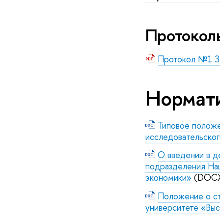
Протоколы
Протокол №1 За
Нормат
Типовое положе
исследовательског
О введении в д
подразделения Нац
экономики»
(DOCX
Положение о с
университете «Выс