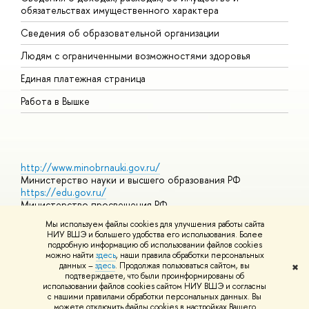
обязательствах имущественного характера
О
Сведения об образовательной организации
О
Людям с ограниченными возможностями здоровья
Единая платежная страница
Работа в Вышке
http://www.minobrnauki.gov.ru/
Министерство науки и высшего образования РФ
https://edu.gov.ru/
Министерство просвещения РФ
https://elearning.hse.ru/mooc
Мы используем файлы cookies для улучшения работы сайта
Массовые открытые онлайн-курсы
НИУ ВШЭ и большего удобства его использования. Более
подробную информацию об использовании файлов cookies
можно найти
здесь
, наши правила обработки персональных
данных –
здесь
. Продолжая пользоваться сайтом, вы
✖
© НИУ ВШЭ 1993–2026
Адреса и контакты
Условия
подтверждаете, что были проинформированы об
использования материалов
Политика конфиденциальности
Карта
использовании файлов cookies сайтом НИУ ВШЭ и согласны
сайта
с нашими правилами обработки персональных данных. Вы
Шрифты HSE Sans и HSE Slab разработаны в
Школе дизайна НИУ
можете отключить файлы cookies в настройках Вашего