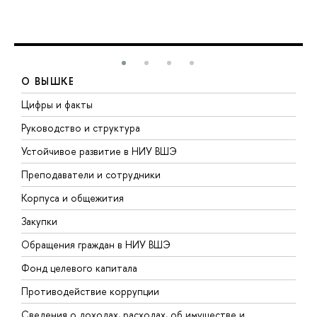
О ВЫШКЕ
Цифры и факты
Л
Руководство и структура
Д
Устойчивое развитие в НИУ ВШЭ
О
Преподаватели и сотрудники
П
Корпуса и общежития
В
Закупки
П
Обращения граждан в НИУ ВШЭ
А
Фонд целевого капитала
Д
Противодействие коррупции
Ц
Сведения о доходах, расходах, об имуществе и
Б