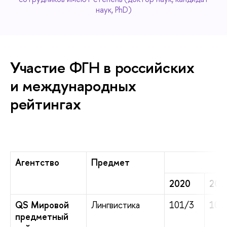
наук, PhD)
Участие ФГН в российских
и международных
рейтингах
Агентство
Предмет
2020
202
QS Мировой
Лингвистика
101/3
101
предметный