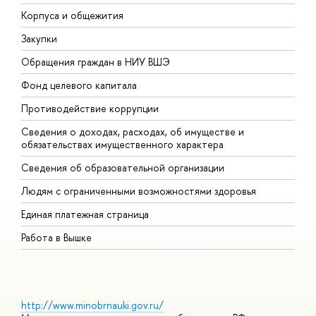
Корпуса и общежития
В
Закупки
П
Обращения граждан в НИУ ВШЭ
А
Фонд целевого капитала
Д
Противодействие коррупции
Ц
Сведения о доходах, расходах, об имуществе и
Б
обязательствах имущественного характера
О
Сведения об образовательной организации
О
Людям с ограниченными возможностями здоровья
Единая платежная страница
Работа в Вышке
http://www.minobrnauki.gov.ru/