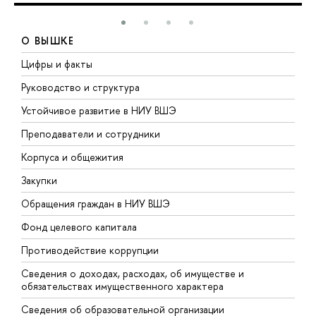
О ВЫШКЕ
Цифры и факты
Л
Руководство и структура
Д
Устойчивое развитие в НИУ ВШЭ
О
Преподаватели и сотрудники
П
Корпуса и общежития
В
Закупки
П
Обращения граждан в НИУ ВШЭ
А
Фонд целевого капитала
Д
Противодействие коррупции
Ц
Сведения о доходах, расходах, об имуществе и
Б
обязательствах имущественного характера
О
Сведения об образовательной организации