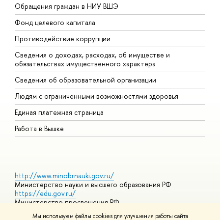
Обращения граждан в НИУ ВШЭ
А
Фонд целевого капитала
Д
Противодействие коррупции
Ц
Сведения о доходах, расходах, об имуществе и
Б
обязательствах имущественного характера
О
Сведения об образовательной организации
О
Людям с ограниченными возможностями здоровья
Единая платежная страница
Работа в Вышке
http://www.minobrnauki.gov.ru/
Министерство науки и высшего образования РФ
https://edu.gov.ru/
Министерство просвещения РФ
https://elearning.hse.ru/mooc
Мы используем файлы cookies для улучшения работы сайта
Массовые открытые онлайн-курсы