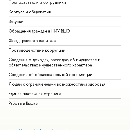
Преподаватели и сотрудники
П
Корпуса и общежития
В
Закупки
П
Обращения граждан в НИУ ВШЭ
А
Фонд целевого капитала
Д
Противодействие коррупции
Ц
Сведения о доходах, расходах, об имуществе и
Б
обязательствах имущественного характера
О
Сведения об образовательной организации
О
Людям с ограниченными возможностями здоровья
Единая платежная страница
Работа в Вышке