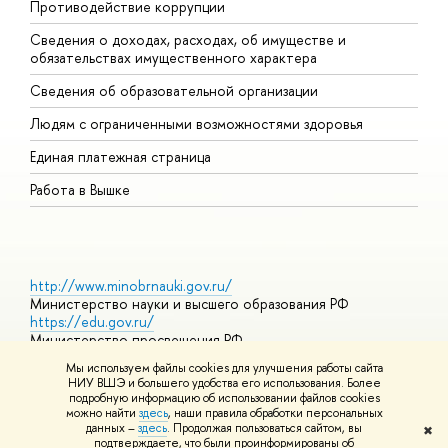
Противодействие коррупции
Ц
Сведения о доходах, расходах, об имуществе и
Б
обязательствах имущественного характера
О
Сведения об образовательной организации
О
Людям с ограниченными возможностями здоровья
Единая платежная страница
Работа в Вышке
http://www.minobrnauki.gov.ru/
Министерство науки и высшего образования РФ
https://edu.gov.ru/
Министерство просвещения РФ
https://elearning.hse.ru/mooc
Мы используем файлы cookies для улучшения работы сайта
Массовые открытые онлайн-курсы
НИУ ВШЭ и большего удобства его использования. Более
подробную информацию об использовании файлов cookies
можно найти
здесь
, наши правила обработки персональных
данных –
здесь
. Продолжая пользоваться сайтом, вы
✖
© НИУ ВШЭ 1993–2026
Адреса и контакты
Условия
подтверждаете, что были проинформированы об