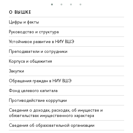
О ВЫШКЕ
Цифры и факты
Л
Руководство и структура
Д
Устойчивое развитие в НИУ ВШЭ
О
Преподаватели и сотрудники
П
Корпуса и общежития
В
Закупки
П
Обращения граждан в НИУ ВШЭ
А
Фонд целевого капитала
Д
Противодействие коррупции
Ц
Сведения о доходах, расходах, об имуществе и
Б
обязательствах имущественного характера
О
Сведения об образовательной организации
О