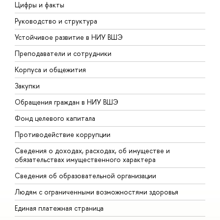
Цифры и факты
Л
Руководство и структура
Д
Устойчивое развитие в НИУ ВШЭ
О
Преподаватели и сотрудники
П
Корпуса и общежития
В
Закупки
П
Обращения граждан в НИУ ВШЭ
А
Фонд целевого капитала
Д
Противодействие коррупции
Ц
Сведения о доходах, расходах, об имуществе и
Б
обязательствах имущественного характера
О
Сведения об образовательной организации
О
Людям с ограниченными возможностями здоровья
Единая платежная страница