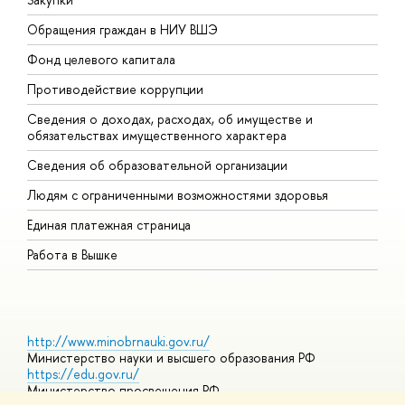
Обращения граждан в НИУ ВШЭ
А
Фонд целевого капитала
Д
Противодействие коррупции
Ц
Сведения о доходах, расходах, об имуществе и
Б
обязательствах имущественного характера
О
Сведения об образовательной организации
О
Людям с ограниченными возможностями здоровья
Единая платежная страница
Работа в Вышке
http://www.minobrnauki.gov.ru/
Министерство науки и высшего образования РФ
https://edu.gov.ru/
Министерство просвещения РФ