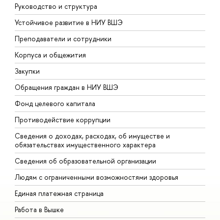
Руководство и структура
Д
Устойчивое развитие в НИУ ВШЭ
О
Преподаватели и сотрудники
П
Корпуса и общежития
В
Закупки
П
Обращения граждан в НИУ ВШЭ
А
Фонд целевого капитала
Д
Противодействие коррупции
Ц
Сведения о доходах, расходах, об имуществе и
Б
обязательствах имущественного характера
О
Сведения об образовательной организации
О
Людям с ограниченными возможностями здоровья
Единая платежная страница
Работа в Вышке