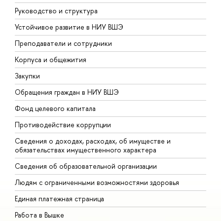
Руководство и структура
Д
Устойчивое развитие в НИУ ВШЭ
О
Преподаватели и сотрудники
П
Корпуса и общежития
В
Закупки
П
Обращения граждан в НИУ ВШЭ
А
Фонд целевого капитала
Д
Противодействие коррупции
Ц
Сведения о доходах, расходах, об имуществе и
Б
обязательствах имущественного характера
О
Сведения об образовательной организации
О
Людям с ограниченными возможностями здоровья
Единая платежная страница
Работа в Вышке