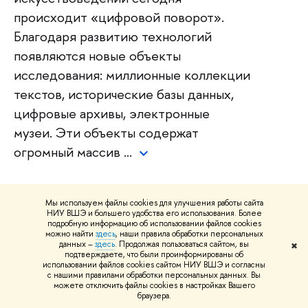
происходит «цифровой поворот».
Благодаря развитию технологий
появляются новые объекты
исследования: миллионные коллекции
текстов, исторические базы данных,
цифровые архивы, электронные
музеи. Эти объекты содержат
огромный массив …
2 года
Мы используем файлы cookies для улучшения работы сайта
НИУ ВШЭ и большего удобства его использования. Более
Очная форма обучения
подробную информацию об использовании файлов cookies
можно найти
здесь
, наши правила обработки персональных
данных –
здесь
. Продолжая пользоваться сайтом, вы
РУС+АНГЛ
✖
подтверждаете, что были проинформированы об
Обучение ведется на русском и
использовании файлов cookies сайтом НИУ ВШЭ и согласны
с нашими правилами обработки персональных данных. Вы
частично на английском языке
можете отключить файлы cookies в настройках Вашего
браузера.