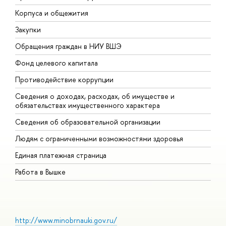
Корпуса и общежития
В
Закупки
П
Обращения граждан в НИУ ВШЭ
А
Фонд целевого капитала
Д
Противодействие коррупции
Ц
Сведения о доходах, расходах, об имуществе и
Б
обязательствах имущественного характера
О
Сведения об образовательной организации
О
Людям с ограниченными возможностями здоровья
Единая платежная страница
Работа в Вышке
http://www.minobrnauki.gov.ru/