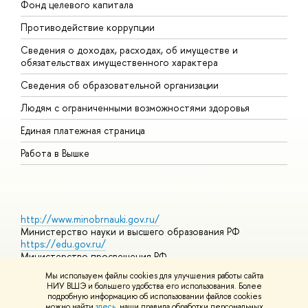
Фонд целевого капитала
Д
Противодействие коррупции
Ц
Сведения о доходах, расходах, об имуществе и
Б
обязательствах имущественного характера
О
Сведения об образовательной организации
О
Людям с ограниченными возможностями здоровья
Единая платежная страница
Работа в Вышке
http://www.minobrnauki.gov.ru/
Министерство науки и высшего образования РФ
https://edu.gov.ru/
Министерство просвещения РФ
https://elearning.hse.ru/mooc
Мы используем файлы cookies для улучшения работы сайта
Массовые открытые онлайн-курсы
НИУ ВШЭ и большего удобства его использования. Более
подробную информацию об использовании файлов cookies
можно найти
здесь
, наши правила обработки персональных