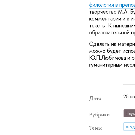
филология в препо
творчество М.А. Б
комментарии и к ин
тексты. К нынешни
образовательной п
Сделать на матери
можно будет испол
Ю.П.Любимова и р
гуманитарным исс
25 но
Дата
Наук
Рубрики
сту
Темы