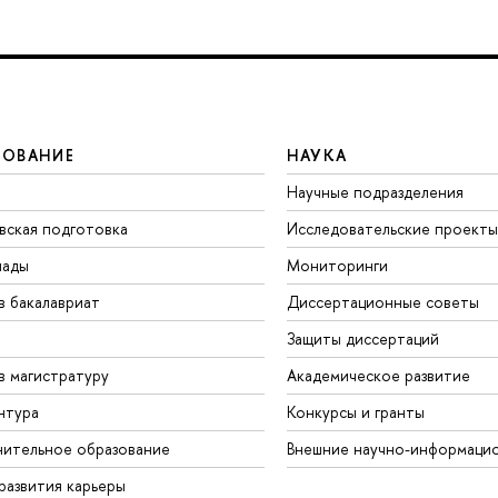
ЗОВАНИЕ
НАУКА
Научные подразделения
вская подготовка
Исследовательские проекты
иады
Мониторинги
в бакалавриат
Диссертационные советы
Защиты диссертаций
в магистратуру
Академическое развитие
нтура
Конкурсы и гранты
ительное образование
Внешние научно-информаци
развития карьеры