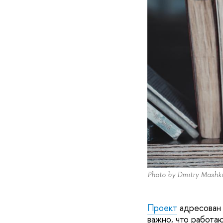
Photo by Dmitry Mashk
Проект
адресован 
важно, что работа