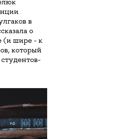
елюк
енции
улгаков в
сказала о
(и шире - к
ов, который
 студентов-