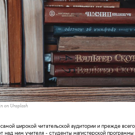
in on Unsplash
самой широкой читательской аудитории и прежде всего
ют над ним учителя - студенты магистерской программы