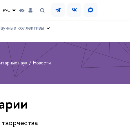
РУС
аучные коллективы
нитарных наук
Новости
арии
 творчества