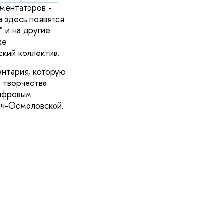
мментаторов -
а здесь появятся
" и на другие
же
ский коллектив.
ентария, которую
 творчества
цифровым
нч-Осмоловской.