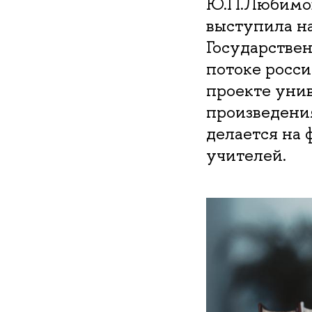
Ю.П.Любимов
выступила н
Государствен
потоке росси
проекте унив
произведения
делается на 
учителей.