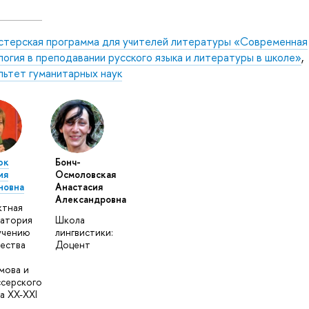
стерская программа для учителей литературы «Современная
огия в преподавании русского языка и литературы в школе»
,
льтет гуманитарных наук
юк
Бонч-
ия
Осмоловская
новна
Анастасия
Александровна
ктная
атория
Школа
учению
лингвистики:
ества
Доцент
мова и
серского
а XX-XXI