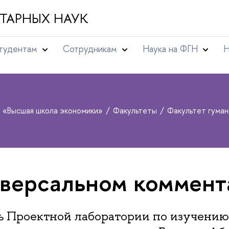
ТАРНЫХ НАУК
тудентам
Сотрудникам
Наука на ФГН
Н
т «Высшая школа экономики»
Факультеты
Факультет гума
версальном коммент
ь Проектной лаборатории по изучению