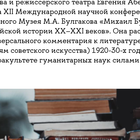
а и режиссерского театра Евгения Аб
а XII Международной научной конфер
ного Музея М.А. Булгакова «Михаил Б
йской истории XX–XXI веков». Она рас
ерсального комментария к литературе 
м советского искусства) 1920-30-х год
факультете гуманитарных наук силами