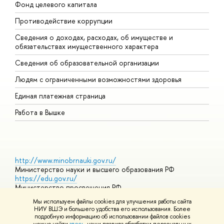
Фонд целевого капитала
Д
Противодействие коррупции
Ц
Сведения о доходах, расходах, об имуществе и
Б
обязательствах имущественного характера
О
Сведения об образовательной организации
О
Людям с ограниченными возможностями здоровья
Единая платежная страница
Работа в Вышке
http://www.minobrnauki.gov.ru/
Министерство науки и высшего образования РФ
https://edu.gov.ru/
Министерство просвещения РФ
https://elearning.hse.ru/mooc
Мы используем файлы cookies для улучшения работы сайта
Массовые открытые онлайн-курсы
НИУ ВШЭ и большего удобства его использования. Более
подробную информацию об использовании файлов cookies