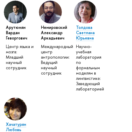
Арутюнян
Немировский
Толдова
Вардан
Александр
Светлана
Геворгович
Аркадьевич
Юрьевна
Центр языка и
Международный
Научно-
мозга:
центр
учебная
Младший
антропологии:
лаборатория
научный
Ведущий
по
сотрудник
научный
формальным
сотрудник
моделям в
лингвистике:
Заведующий
лабораторией
Хачатурян
Любовь