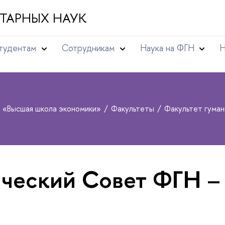
ТАРНЫХ НАУК
тудентам
Сотрудникам
Наука на ФГН
Н
т «Высшая школа экономики»
Факультеты
Факультет гума
ческий Совет ФГН –