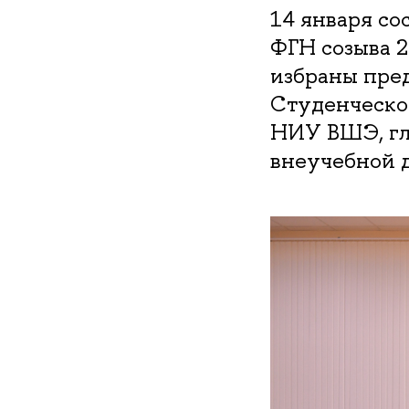
14 января со
ФГН созыва 2
избраны пред
Студенческог
НИУ ВШЭ, гла
внеучебной 