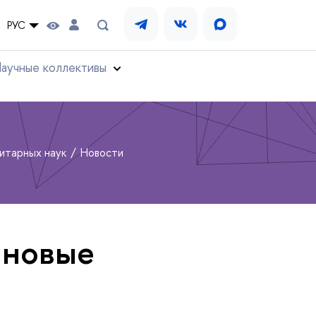
РУС
аучные коллективы
нитарных наук
Новости
 новые