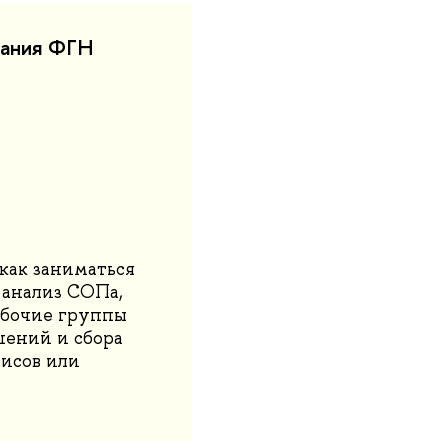
вания ФГН
как заниматься
 анализ СОПа,
рабочие группы
шений и сбора
исов или