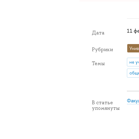
11 фе
Дата
Унив
Рубрики
не у
Темы
обще
Факу
В статье
упомянуты