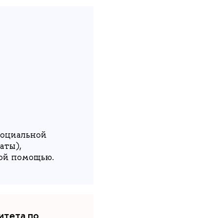
социальной
аты),
кой помощью.
итета по