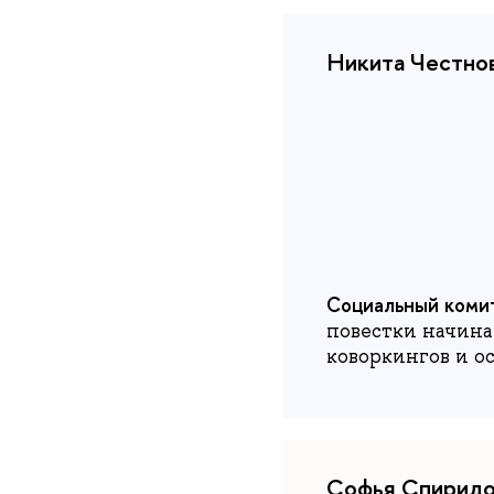
Никита Честнов
Социальный коми
повестки начиная
коворкингов и о
Софья Спиридон