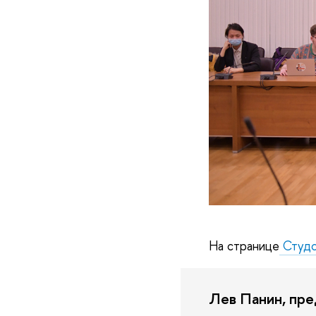
На странице
Студс
Лев Панин, пр