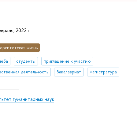
враля, 2022 г.
ерситетская жизнь
чеба
студенты
приглашение к участию
ственная деятельность
бакалавриат
магистратура
льтет гуманитарных наук