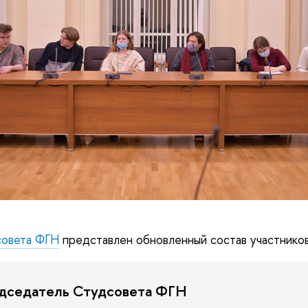
овета ФГН
представлен обновленный состав участников
едседатель Студсовета ФГН