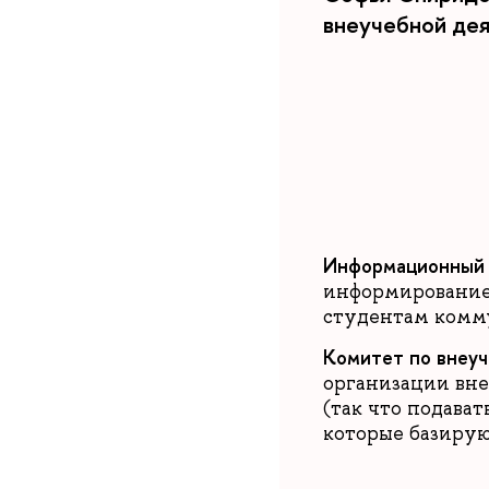
внеучебной де
Информационный 
информированием
студентам комму
Комитет по внеуч
организации вне
(так что подава
которые базирую