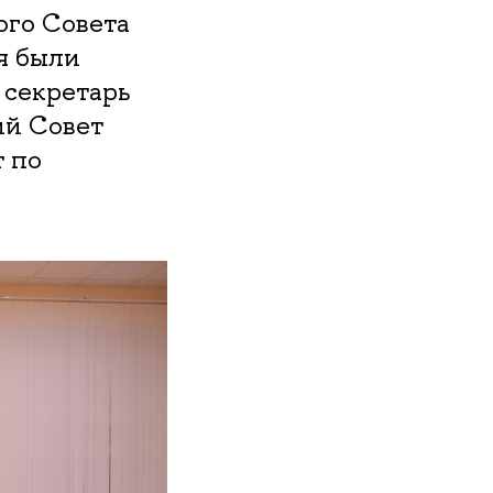
ого Совета
я были
 секретарь
ий Совет
т по