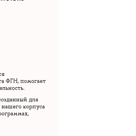
ся
та ФГН, помогает
ельность.
созданный для
 нашего корпуса
рограммах,