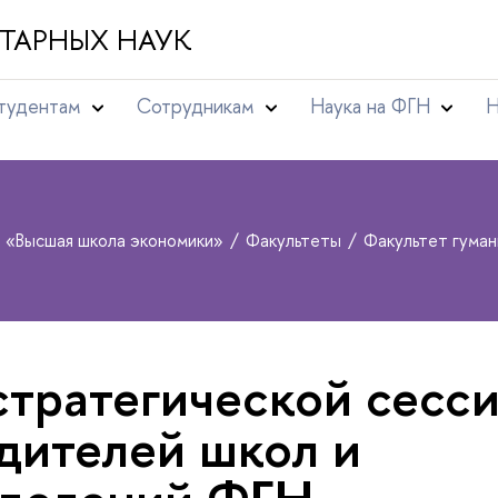
ТАРНЫХ НАУК
тудентам
Сотрудникам
Наука на ФГН
Н
т «Высшая школа экономики»
Факультеты
Факультет гума
стратегической сесс
дителей школ и