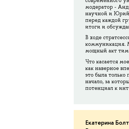
современного ун
модератор - Анд
научной и Юрий 
перед каждой гр
итоги и обсужда
В ходе стратсес
коммуникация. М
мощный акт тимб
Что касается мое
как наверное вп
это была только 
начало, за котор
потенциал к ин
Екатерина Болт