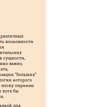
 различных
ть возможности
ии
тительских
 в сущности,
енно важно,
ата,
изации "больших"
ологии которого
в эпоху перемен
 хотя бы
и.
адкой для