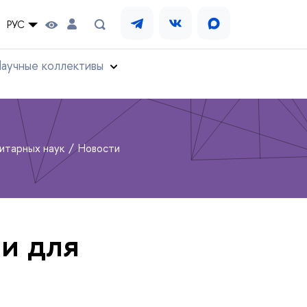
РУС
аучные коллективы
нитарных наук
Новости
ии для