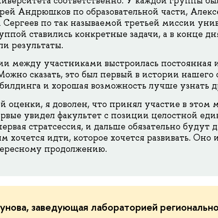
иверситета соответственно. У каждой группы бы
рей Андрюшков по образовательной части, Алекс
Сергеев по так называемой третьей миссии унив
уппой ставились конкретные задачи, а в конце д
ли результаты.
сии между участниками выстроилась постоянная 
ожно сказать, это был первый в истории нашего 
илдинга и хорошая возможность лучше узнать д
й оценки, я доволен, что принял участие в этом 
ервые увидел факультет с позиции целостной еди
первая стратсессия, и дальше обязательно будут д
ым хочется идти, которое хочется развивать. Оно
тересному продолжению.
унова, заведующая лабораторией региональн