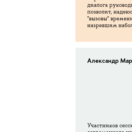
диалога руковод
позволит, надеюс
"вызовы" времен
назревшим набо
Александр Маре
Участников сесс