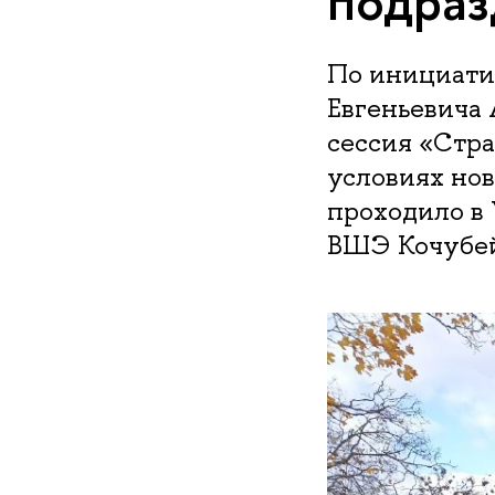
подра
По инициати
Евгеньевича 
сессия «Стра
условиях но
проходило в
ВШЭ Кочубей