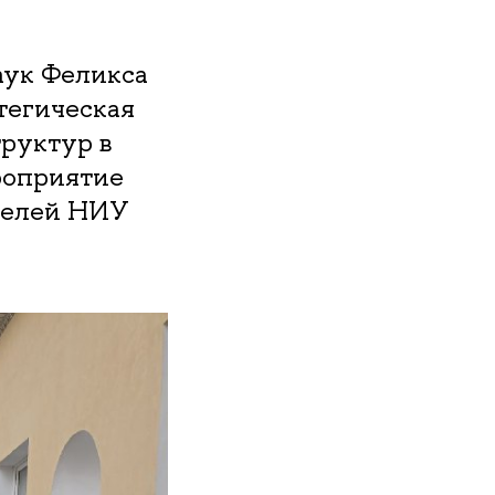
аук Феликса
тегическая
труктур в
роприятие
телей НИУ