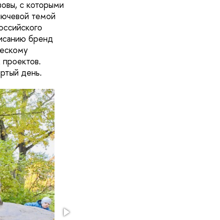
зовы, с которыми
Ключевой темой
оссийского
писанию бренд
ческому
 проектов.
ртый день.