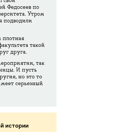
л свой
ей Федосеев по
ерситета. Утром
ня подводили
и плотная
факультета такой
руг друга.
мероприятии, так
ницы. И пусть
ругие, но это то
 имеет серьезный
ой истории