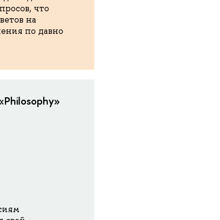
просов, что
ветов на
шения по давно
«Philosophy»
сиям