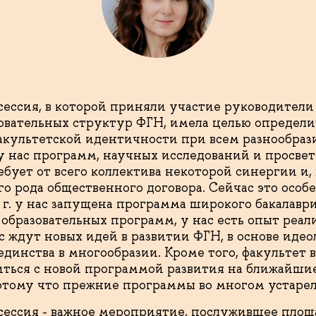
сессия, в которой приняли участие руководители
овательных структур ФГН, имела целью определи
культетской идентичности при всем разнообраз
 нас программ, научных исследований и просве
ебует от всего коллектива некоторой синергии и,
го рода общественного договора. Сейчас это особ
 г. у нас запущена программа широкого бакалаври
образовательных программ, у нас есть опыт реал
ас ждут новых идей в развитии ФГН, в основе иде
динства в многообразии. Кроме того, факультет 
ться с новой программой развития на ближайшие
потому что прежние программы во многом устарел
сессия - важное мероприятие, послужившее площ