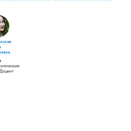
нская
я
еевна
а
огических
 Доцент