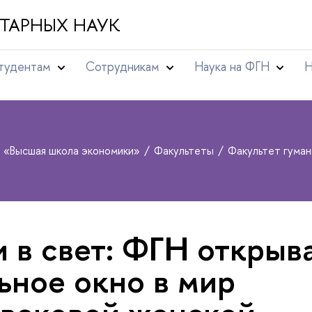
ТАРНЫХ НАУК
тудентам
Сотрудникам
Наука на ФГН
Н
т «Высшая школа экономики»
Факультеты
Факультет гума
и в свет: ФГН открыв
ьное окно в мир