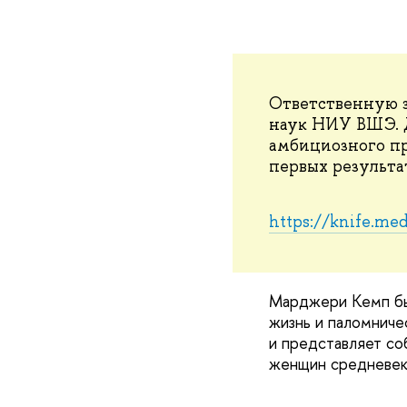
Ответственную з
наук НИУ ВШЭ. 
амбициозного пр
первых результа
https://knife.m
Марджери Кемп был
жизнь и паломниче
и представляет со
женщин средневеко