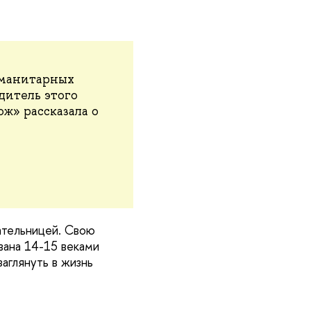
уманитарных
итель этого
ж» рассказала о
ательницей. Свою
вана 14-15 веками
аглянуть в жизнь