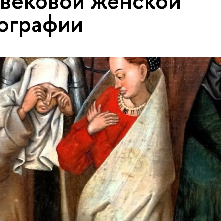
вековой женской
ографии