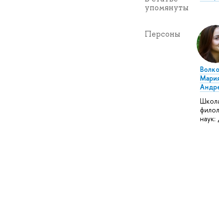
упомянуты
Персоны
Волко
Мари
Андр
Школ
филол
наук: