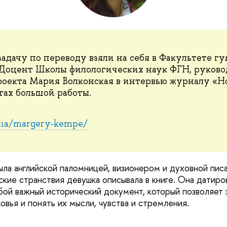
адачу по переводу взяли на себя в Факультете г
Доцент Школы филологических наук ФГН, руковод
оекта Мария Волконская в интервью журналу «Но
тах большой работы.
edia/margery-kempe/
а английской паломницей, визионером и духовной пис
ские странствия девушка описывала в книге. Она датиро
бой важный исторический документ, который позволяет з
вья и понять их мысли, чувства и стремления.