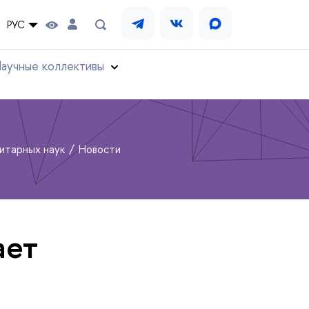
РУС
аучные коллективы
нитарных наук
Новости
ает