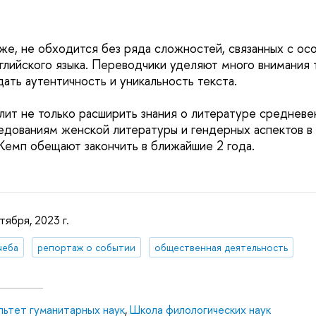
же, не обходится без ряда сложностей, связанных с о
глийского языка. Переводчики уделяют много внимания т
ать аутентичность и уникальность текста.
лит не только расширить знания о литературе средневек
едованиям женской литературы и гендерных аспектов в
емп обещают закончить в ближайшие 2 года.
тября, 2023 г.
чеба
репортаж о событии
общественная деятельность
льтет гуманитарных наук
,
Школа филологических наук