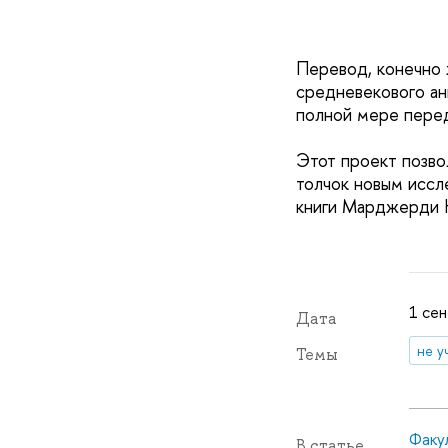
Перевод, конечно 
средневекового ан
полной мере перед
Этот проект позво
толчок новым иссл
книги Марджерди К
1 сен
Дата
не у
Темы
Факу
В статье