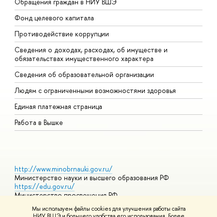
Обращения граждан в НИУ ВШЭ
А
Фонд целевого капитала
Д
Противодействие коррупции
Ц
Сведения о доходах, расходах, об имуществе и
Б
обязательствах имущественного характера
О
Сведения об образовательной организации
О
Людям с ограниченными возможностями здоровья
Единая платежная страница
Работа в Вышке
http://www.minobrnauki.gov.ru/
Министерство науки и высшего образования РФ
https://edu.gov.ru/
Министерство просвещения РФ
https://elearning.hse.ru/mooc
Мы используем файлы cookies для улучшения работы сайта
Массовые открытые онлайн-курсы
НИУ ВШЭ и большего удобства его использования. Более