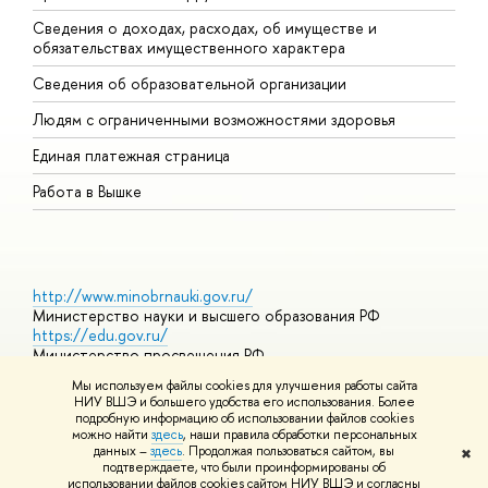
Сведения о доходах, расходах, об имуществе и
Б
обязательствах имущественного характера
О
Сведения об образовательной организации
О
Людям с ограниченными возможностями здоровья
Единая платежная страница
Работа в Вышке
http://www.minobrnauki.gov.ru/
Министерство науки и высшего образования РФ
https://edu.gov.ru/
Министерство просвещения РФ
https://elearning.hse.ru/mooc
Мы используем файлы cookies для улучшения работы сайта
Массовые открытые онлайн-курсы
НИУ ВШЭ и большего удобства его использования. Более
подробную информацию об использовании файлов cookies
можно найти
здесь
, наши правила обработки персональных
данных –
здесь
. Продолжая пользоваться сайтом, вы
✖
© НИУ ВШЭ 1993–2026
Адреса и контакты
Условия
подтверждаете, что были проинформированы об
использования материалов
Политика конфиденциальности
Карта
использовании файлов cookies сайтом НИУ ВШЭ и согласны