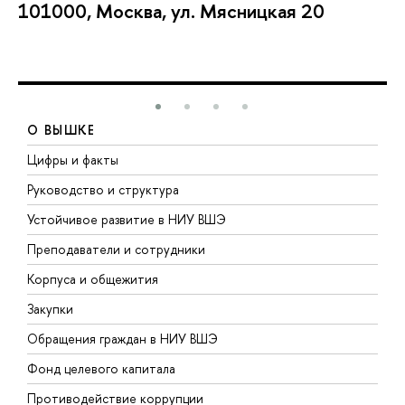
101000, Москва, ул. Мясницкая 20
О ВЫШКЕ
Цифры и факты
Л
Руководство и структура
Д
Устойчивое развитие в НИУ ВШЭ
О
Преподаватели и сотрудники
П
Корпуса и общежития
В
Закупки
П
Обращения граждан в НИУ ВШЭ
А
Фонд целевого капитала
Д
Противодействие коррупции
Ц