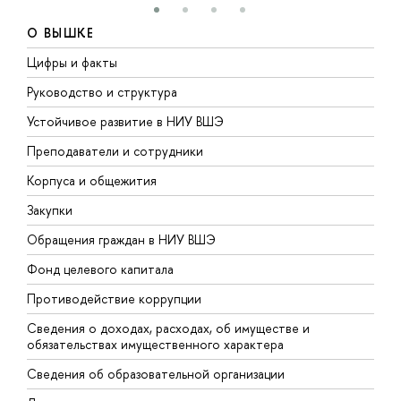
О ВЫШКЕ
Цифры и факты
Л
Руководство и структура
Д
Устойчивое развитие в НИУ ВШЭ
О
Преподаватели и сотрудники
П
Корпуса и общежития
В
Закупки
П
Обращения граждан в НИУ ВШЭ
А
Фонд целевого капитала
Д
Противодействие коррупции
Ц
Сведения о доходах, расходах, об имуществе и
Б
обязательствах имущественного характера
О
Сведения об образовательной организации
О