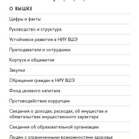
О ВЫШКЕ
Цифры и факты
Л
Руководство и структура
Д
Устойчивое развитие в НИУ ВШЭ
О
Преподаватели и сотрудники
П
Корпуса и общежития
В
Закупки
П
Обращения граждан в НИУ ВШЭ
А
Фонд целевого капитала
Д
Противодействие коррупции
Ц
Сведения о доходах, расходах, об имуществе и
Б
обязательствах имущественного характера
О
Сведения об образовательной организации
О
Людям с ограниченными возможностями здоровья