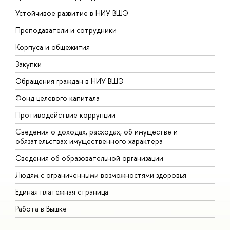
Устойчивое развитие в НИУ ВШЭ
О
Преподаватели и сотрудники
П
Корпуса и общежития
В
Закупки
П
Обращения граждан в НИУ ВШЭ
А
Фонд целевого капитала
Д
Противодействие коррупции
Ц
Сведения о доходах, расходах, об имуществе и
Б
обязательствах имущественного характера
О
Сведения об образовательной организации
О
Людям с ограниченными возможностями здоровья
Единая платежная страница
Работа в Вышке