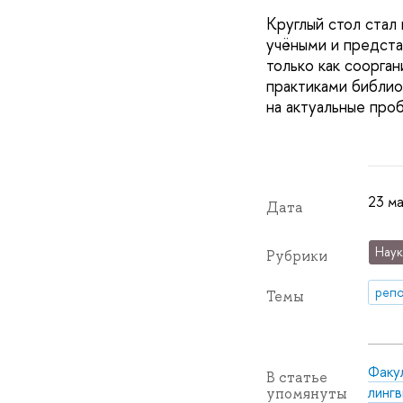
Круглый стол стал
учёными и предста
только как соорга
практиками библио
на актуальные про
23 ма
Дата
Наук
Рубрики
репо
Темы
Факу
В статье
лингв
упомянуты