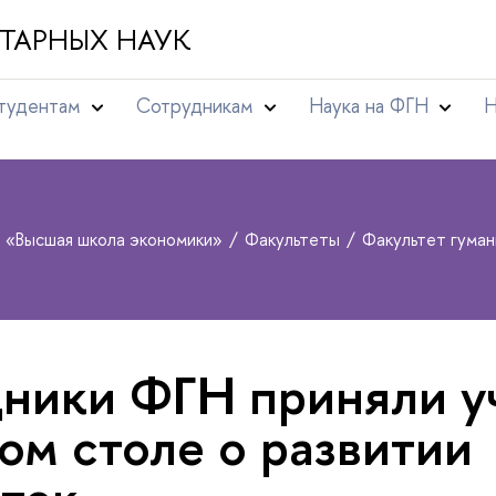
ТАРНЫХ НАУК
тудентам
Сотрудникам
Наука на ФГН
Н
т «Высшая школа экономики»
Факультеты
Факультет гума
ники ФГН приняли у
лом столе о развитии