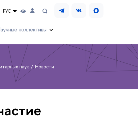
РУС
аучные коллективы
нитарных наук
Новости
частие