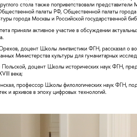
 круглого стола также поприветствовали представители 
Общественной палаты РФ, Общественной палаты города
туры города Москвы и Российской государственной би
тета приняли активное участие в обсуждении актуальны
а.
Орехов, доцент Школы лингвистики ФГН, рассказал о в
данных Министерства культуры для гуманитарных иссле
 Польской, доцент Школы исторических наук ФГН, пред
VIII века;
нская, профессор Школы филологических наук ФГН, под
тек и архивов в эпоху цифровых технологий.