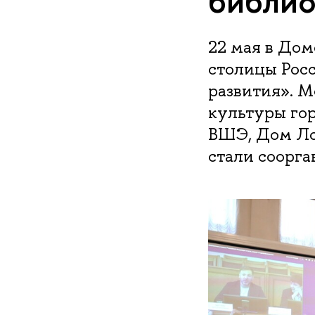
библио
22 мая в Дом
столицы Росс
развития». 
культуры го
ВШЭ, Дом Лос
стали соорга