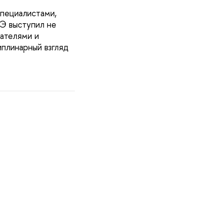
пециалистами,
Э выступил не
вателями и
плинарный взгляд