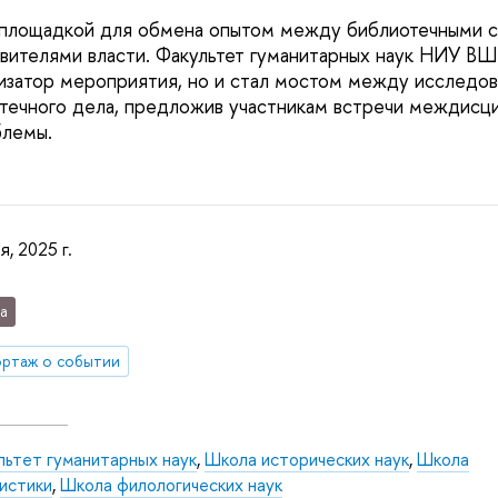
 площадкой для обмена опытом между библиотечными с
вителями власти. Факультет гуманитарных наук НИУ ВШ
низатор мероприятия, но и стал мостом между исследо
течного дела, предложив участникам встречи междисци
блемы.
я, 2025 г.
а
ртаж о событии
льтет гуманитарных наук
,
Школа исторических наук
,
Школа
истики
,
Школа филологических наук