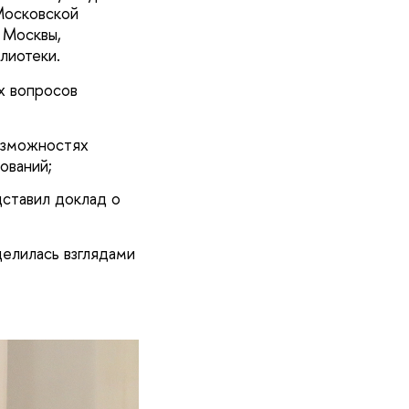
Московской
 Москвы,
блиотеки.
х вопросов
озможностях
дований;
ставил доклад о
елилась взглядами