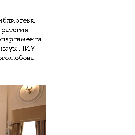
Библиотеки
тратегия
епартамента
х наук НИУ
Боголюбова