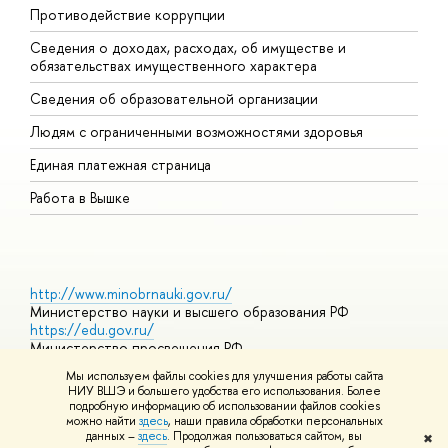
Противодействие коррупции
Ц
Сведения о доходах, расходах, об имуществе и
Б
обязательствах имущественного характера
О
Сведения об образовательной организации
О
Людям с ограниченными возможностями здоровья
Единая платежная страница
Работа в Вышке
http://www.minobrnauki.gov.ru/
Министерство науки и высшего образования РФ
https://edu.gov.ru/
Министерство просвещения РФ
https://elearning.hse.ru/mooc
Мы используем файлы cookies для улучшения работы сайта
Массовые открытые онлайн-курсы
НИУ ВШЭ и большего удобства его использования. Более
подробную информацию об использовании файлов cookies
можно найти
здесь
, наши правила обработки персональных
данных –
здесь
. Продолжая пользоваться сайтом, вы
✖
© НИУ ВШЭ 1993–2026
Адреса и контакты
Условия