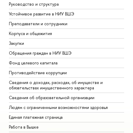
Руководство и структура
Д
Устойчивое развитие в НИУ ВШЭ
О
Преподаватели и сотрудники
П
Корпуса и общежития
В
Закупки
П
Обращения граждан в НИУ ВШЭ
А
Фонд целевого капитала
Д
Противодействие коррупции
Ц
Сведения о доходах, расходах, об имуществе и
Б
обязательствах имущественного характера
О
Сведения об образовательной организации
О
Людям с ограниченными возможностями здоровья
Единая платежная страница
Работа в Вышке