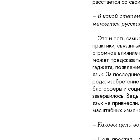
расстается со сво
– В какой степе
меняется русский
– Это и есть самы
практики, связанн
огромное влияние 
может предсказать
гаджета, появлени
язык. За последни
рода: изобретение
блогосферы и соци
завершилось. Ведь 
язык не привнесли
масштабных измене
– Каковы цели в
– Цель простая – 