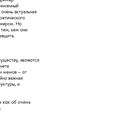
ременный
 очень актуальная
оретического
 миром. Но
 тем, кем они
защита.
существу, являются
рнете
и мемов – от
йно важная
уктуры, и
 как об очень
.