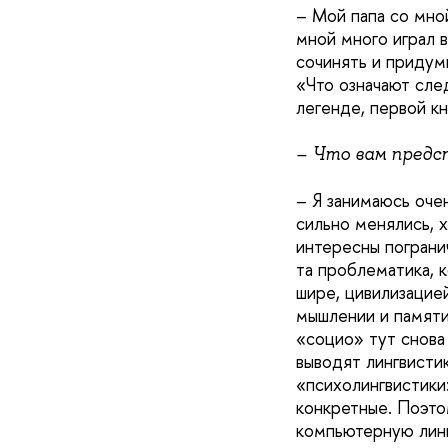
– Мой папа со мной
мной много играл в
сочинять и придумы
«Что означают след
легенде, первой кн
– Что вам предс
– Я занимаюсь оче
сильно менялись, 
интересны погранич
та проблематика, к
шире, цивилизацией
мышлении и памяти
«социо» тут снова
выводят лингвисти
«психолингвистики
конкретные. Поэтом
компьютерную линг