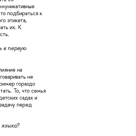
оммуникативные
что подбираться к
го этикета,
ать их. К
сть.
ь в первую
лияние на
говаривать не
пример гораздо
ать. То, что семья
детских садах и
 задачу перед
 языка?