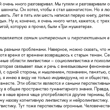
 очень много разговаривал. Мы гуляли и разговаривали 
 шахматы. Он хотел, чтобы я стал шахматистом. Но я лю
вать. Лет в пять или шесть написал первую книгу, дете
ы». Ну и, конечно, я очень много читал, кажется, с тре
игой, которую я прочел, были «Три мушкетера».
тавляется самым интересным и перспективным в
нь разными проблемами. Наверное, можно сказать, что 
хотя время от времени возвращаюсь к старым темам. С
ные области лингвистики – социолингвистика и психолин
оторая связывает язык и речь с внеязыковыми феноменам
, с одной стороны, и мышлением, познанием, памятью, с
, я имею в виду не только индивидуума, но и общество,
 вместе. Эти области являются и самыми перспективным
ку в общее пространство гуманитарного знания. Правда,
» в наше время чаще употребляются другие термины, б
у назову когнитивную лингвистику и нейролингвистику. 
вистику. Тут тоже перспективы огромные. Человечеств