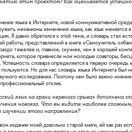
занятию этим проектом? Как оценивается успешн
учение языка в Интернете, новой коммуникативной среде
ужить механизмы изменения языка, как язык меняется в
ции. Я давно обратился к этой теме, и словарь стал ес
 работы, представленной в книге «Самоучитель олбанс
аздо тяжелее и, главное, скучнее, чем в хорошей компа
рнета, которое привнесли мои молодые соавторы, бесце
. Успешность словаря определяется в первую очередь 
 пользуются. Но для нас словарь языка Интернета был н
научного исследования. Поэтому нам было важно мнение 
и профессиональный отклик.
сский язык на грани нервного срыва» дополнена гл
учения новояза. Что вы видите наиболее сложным,
 изучении этого направления?
вом издании моей довольно старой книги, ей как раз исп
» в данном случае скрывается не столько классический