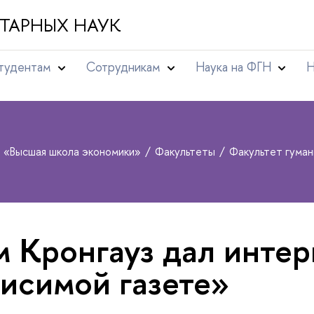
ТАРНЫХ НАУК
тудентам
Сотрудникам
Наука на ФГН
Н
т «Высшая школа экономики»
Факультеты
Факультет гума
 Кронгауз дал инте
исимой газете»