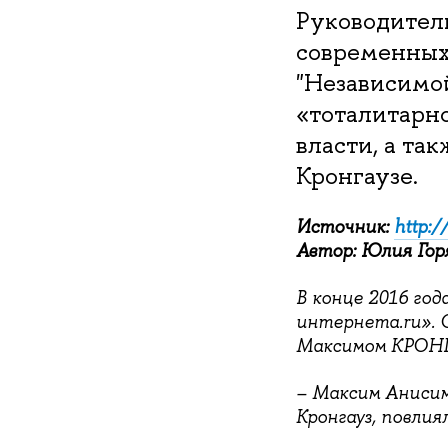
Руководител
современных
"Независимой
«тоталитарно
власти, а та
Кронгаузе.
Источник:
http:
Автор: Юлия Гор
В конце 2016 год
интернета.ru». 
Максимом КРОНГ
– Максим Анисим
Кронгауз, повлия