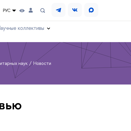
РУС
аучные коллективы
нитарных наук
Новости
рвью