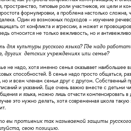
я, пространство, типовые роли участников, их цели и к
 простота формулировки, а проблема настолько сложна, 
далека. Один из возможных подходов – изучение речево
ащищать от конфликта и агрессии, а может и провоциров
ведь относится не только вежливость, но и антивежливо
ь для культуры русского языка? Где надо работат
е, других детских учреждениях или семье?
мье не надо, хотя именно семья оказывает наибольшее в
овых способностей. В семье надо просто общаться, раз
, но и всем членам семьи друг с другом. Собственный 
саний и указаний. Еще очень важно вместе с детьми чит
общения и языка, можно лишь отчасти компенсировать в 
лучае это нужно делать, хотя современная школа такую
ит.
что вы противник так называемой защиты русского
луйста, свою позицию.