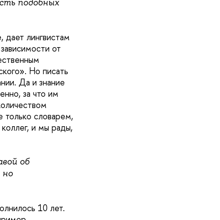
ость подобных
, дает лингвистам
 зависимости от
тественным
кого». Но писать
нии. Да и знание
нно, за что им
количеством
е только словарем,
коллег, и мы рады,
авой об
 но
олнилось 10 лет.
 пример