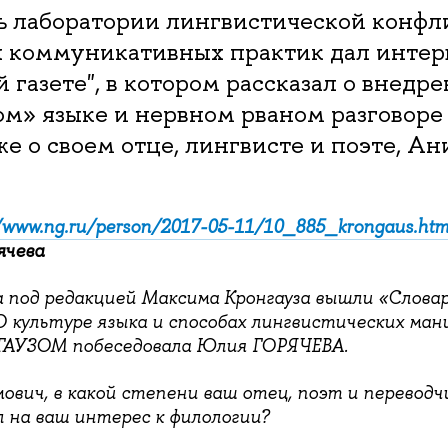
ь лаборатории лингвистической конфл
 коммуникативных практик дал интер
 газете", в котором рассказал о внедр
м» языке и нервном рваном разговоре
кже о своем отце, лингвисте и поэте, А
//www.ng.ru/person/2017-05-11/10_885_krongaus.htm
ячева
а под редакцией Максима Кронгауза вышли «Словар
О культуре языка и способах лингвистических ман
АУЗОМ побеседовала Юлия ГОРЯЧЕВА.
ович, в какой степени ваш отец, поэт и переводч
л на ваш интерес к филологии?