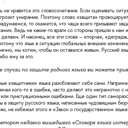
ь не нравится это словосочетание. Если оценивать ситу
 грозит умирание. Поэтому слово «защита» провоцирует
задумаемся, то окажется, что чаще всего призывают защ
самих. Ведь не какие-то враги со стороны пришли к нам 
о делаем. И наконец, все эти слова – «порча», «деграда
потому что язык в ситуации глобальных внешних измене
нечно, мы хотим, чтобы он оставался живым. Русский яз
ибо ему за это.
ые случаи по защите родного языка вы можете при
ые «защитники» языка разоблачают себя сами. Наприме
ичая кого-то в ошибке, часто делают это неграмотно с 
или пунктуационными ошибками. Еще один тип саморазо
ы в защиту русского языка, написанные чудовищным бю
ию, не избежал этого и «Закон о государственном языке
автором недавно вышедшего «Словаря языка интер