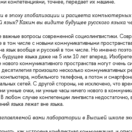
ими компетенциями, точнее, передает их машине.
ни в эпоху глобализации и расцвета компьютерны
 язык? Каким вы видите будущее русского языка ч
е важные вопросы современной социолингвистики. Сов
ые в том числе с новыми коммуникативными пространств
на язык вообще и русский в том числе. Но именно поэто
 будущее языка даже на 5 или 10 лет вперед. Изобрете
е нового коммуникативного пространства могут очень си
е десятилетия произошло несколько коммуникативных р
 компьютера, мобильного телефона, а потом и смартфон
альных сетей. С другой стороны, не исключено, что вр
ни умные очки, ни умные часы ничего нового в коммуник
. В любом случае компетенции лингвиста недостаточно, 
ний языка лежат вне языка.
озглавляемой вами лаборатории в Высшей школе э
понять, как устроена конфликтная коммуникация, и опис