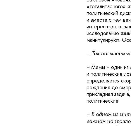
«тоталитарного» 
политический диску
и вместе с тем ве
интереса здесь зал
исследование язык
манипулируют. Осо
– Так называемые
– Мемы – один из 
и политические ло
определяется скор
рождения до смерт
прикладная задача
политические.
– В одном из инт
важном направле