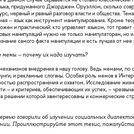
языка, придуманного Джорджем Оруэллом, сколько сов
рс, нервный и рваный разговор власти и общества. Тема
чная – язык как инструмент манипулирования. Кроме те
ожен и практический: кто управляет языком, тот правит
овых манипуляций нужно не только манипуляторам, но и
знание самого факта манипуляции и есть лучшая от нее 
 мемы – почему их надо изучать?
механизмов внедрения в нашу голову. Ведь мемами, по 
зунги, и рекламные слоганы. Особая роль мемов в Инте
остью распространения и охватом. Исследование жизн
и – и критериев, обеспечивающих их успех, – чрезвыча
, в решении которой заинтересованы и коммерческие стр
ервью говорили об изучении социальных диалектов
нии. Проиллюстрируйте этот тезис, пожалуйста