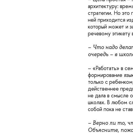
архитектуру: врем
стратегии. Но это
ней приходится из
который может и з
речевому этикету 
– Что надо делат
очередь – в школ
– «Работать» в се
формирование язык
только с ребенком
действеннее предпи
не дала в смысле 
школах. В любом с
собой пока не став
– Верно ли то, 
Объясните, пожа