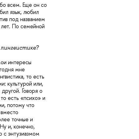
обо всем. Еще он со
бил язык, любил
ктив под названием
х лет. По семейной
 лингвистике?
мои интересы
егодня мне
гвистика, то есть
и: культурой или,
 другой. Говоря о
 то есть «психо» и
и, потому что
 вместо
олее точные и
Ну и, конечно,
о с энтузиазмом