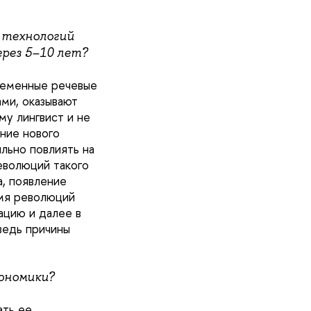
х технологий
ерез 5–10 лет?
ременные речевые
ами, оказывают
му лингвист и не
ние нового
льно повлиять на
еволюций такого
а, появление
емя революций
ацию и далее в
ведь причины
кономики?
ать ее