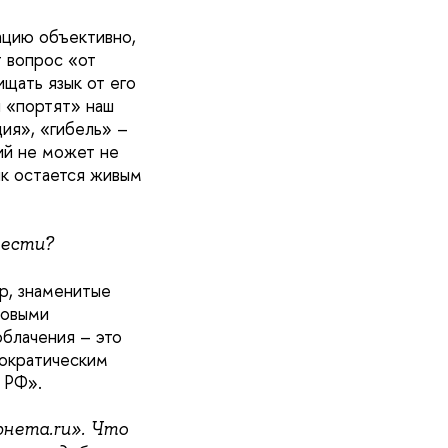
ацию объективно,
 вопрос «от
ищать язык от его
и «портят» наш
ция», «гибель» –
ний не может не
ык остается живым
вести?
р, знаменитые
новыми
блачения – это
рократическим
 РФ».
нета.ru». Что