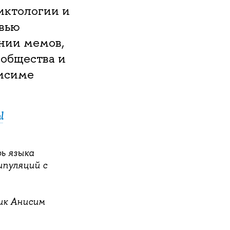
иктологии и
вью
ении мемов,
 общества и
нисиме
l
ь языка
ипуляций с
ик Анисим