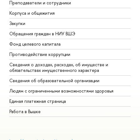
Преподаватели и сотрудники
П
Корпуса и общежития
В
Закупки
П
Обращения граждан в НИУ ВШЭ
А
Фонд целевого капитала
Д
Противодействие коррупции
Ц
Сведения о доходах, расходах, об имуществе и
Б
обязательствах имущественного характера
О
Сведения об образовательной организации
О
Людям с ограниченными возможностями здоровья
Единая платежная страница
Работа в Вышке