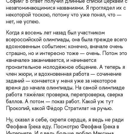
Софии? В ответ получил длинные списки церквей с
незапоминающимися названиями. Я проглядел их с
некоторой тоскою, потому что уже понял, что —
нет, не успею.
Когда я восемь лет назад был участником
всероссийской олимпиады, она была прежде всего
вдохновенным событием: конечно, вначале очень
страшно, но и интересно тоже — очень. Потом это
«вначале» заканчивается, и начинается
пронзительное молодёжное общение. А теперь я
член жюри, и вдохновенная работа — сочинение
заданий — кончается у меня уже за некоторое
время до начала олимпиады. На самой олимпиаде
работа тяжёлая: проверка, перепроверка, сверка
баллов. А потом — показ работ. Какой уж тут
Прокопий, какой Фёдор Стратилат на ручью.
Ну, сказал я себе, скрепя сердце, я ведь не ради
Феофана Грека еду. Посмотрю Феофана Грека в
Интернете. И я ведь больше люблю Максима