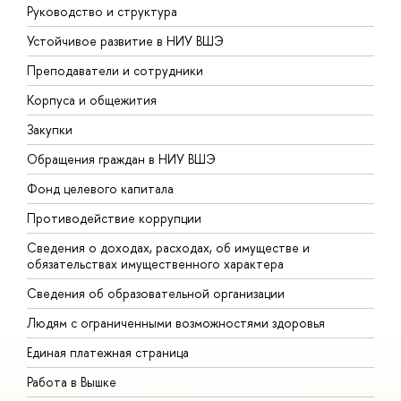
Руководство и структура
Д
Устойчивое развитие в НИУ ВШЭ
О
Преподаватели и сотрудники
П
Корпуса и общежития
В
Закупки
П
Обращения граждан в НИУ ВШЭ
А
Фонд целевого капитала
Д
Противодействие коррупции
Ц
Сведения о доходах, расходах, об имуществе и
Б
обязательствах имущественного характера
О
Сведения об образовательной организации
О
Людям с ограниченными возможностями здоровья
Единая платежная страница
Работа в Вышке