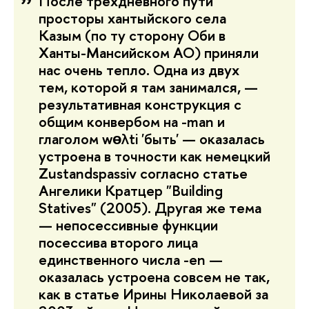
После трёхдневного пути
просторы хантыйского села
Казым (по ту сторону Оби в
Ханты-Мансийском АО) приняли
нас очень тепло. Одна из двух
тем, которой я там занимался, —
результативная конструкция с
общим конвербом на -man и
глаголом wɵλti 'быть' — оказалась
устроена в точности как немецкий
Zustandspassiv согласно статье
Ангелики Кратцер "Building
Statives" (2005). Другая же тема
— непосессивные функции
посессива второго лица
единственного числа -en —
оказалась устроена совсем не так,
как в статье Ирины Николаевой за