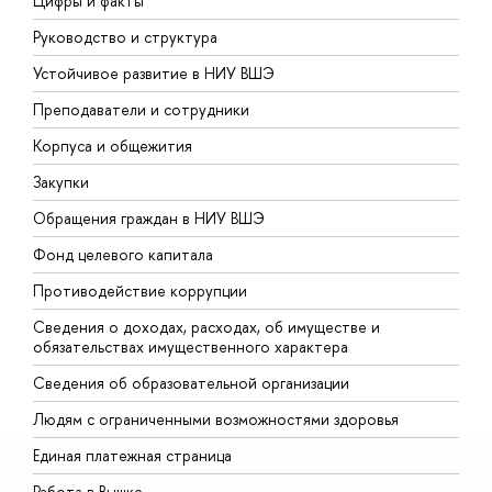
Цифры и факты
Л
Руководство и структура
Д
Устойчивое развитие в НИУ ВШЭ
О
Преподаватели и сотрудники
П
Корпуса и общежития
В
Закупки
П
Обращения граждан в НИУ ВШЭ
А
Фонд целевого капитала
Д
Противодействие коррупции
Ц
Сведения о доходах, расходах, об имуществе и
Б
обязательствах имущественного характера
О
Сведения об образовательной организации
О
Людям с ограниченными возможностями здоровья
Единая платежная страница
Работа в Вышке