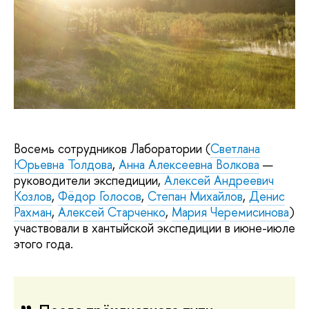
Восемь сотрудников Лаборатории (
Светлана
Юрьевна Толдова
,
Анна Алексеевна Волкова
—
руководители экспедиции,
Алексей Андреевич
Козлов
,
Фёдор Голосов
,
Степан Михайлов
,
Денис
Рахман
,
Алексей Старченко
,
Мария Черемисинова
)
участвовали в хантыйской экспедиции в июне-июле
этого года.