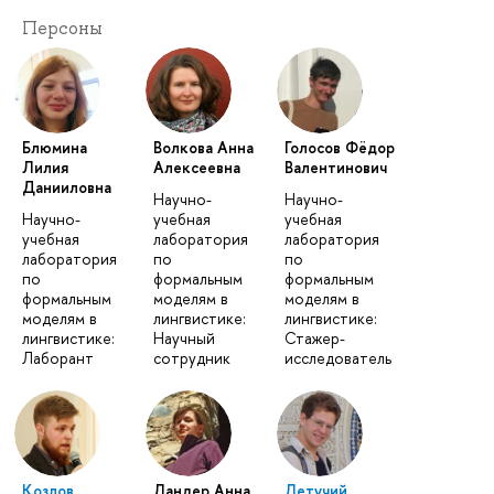
Персоны
Блюмина
Волкова Анна
Голосов Фёдор
Лилия
Алексеевна
Валентинович
Данииловна
Научно-
Научно-
Научно-
учебная
учебная
учебная
лаборатория
лаборатория
лаборатория
по
по
по
формальным
формальным
формальным
моделям в
моделям в
моделям в
лингвистике:
лингвистике:
лингвистике:
Научный
Стажер-
Лаборант
сотрудник
исследователь
Козлов
Ландер Анна
Летучий