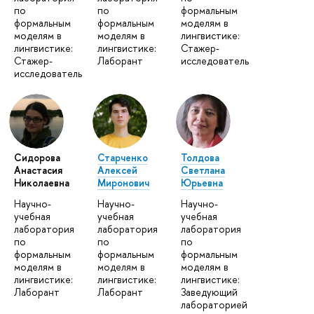
по
по
формальным
формальным
формальным
моделям в
моделям в
моделям в
лингвистике:
лингвистике:
лингвистике:
Стажер-
Стажер-
Лаборант
исследователь
исследователь
Сидорова
Старченко
Толдова
Анастасия
Алексей
Светлана
Николаевна
Миронович
Юрьевна
Научно-
Научно-
Научно-
учебная
учебная
учебная
лаборатория
лаборатория
лаборатория
по
по
по
формальным
формальным
формальным
моделям в
моделям в
моделям в
лингвистике:
лингвистике:
лингвистике:
Лаборант
Лаборант
Заведующий
лабораторией