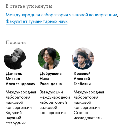
В статье упомянуты
Международная лаборатория языковой конвергенции
,
Факультет гуманитарных наук
Персоны
Даниэль
Добрушина
Кошевой
Михаил
Нина
Алексей
Александрович
Роландовна
Глебович
Международная
Заведующий
Международная
лаборатория
международной
лаборатория
языковой
лабораторией
языковой
конвергенции:
языковой
конвергенции:
Ведущий
конвергенции
Стажер-
научный
исследователь
сотрудник