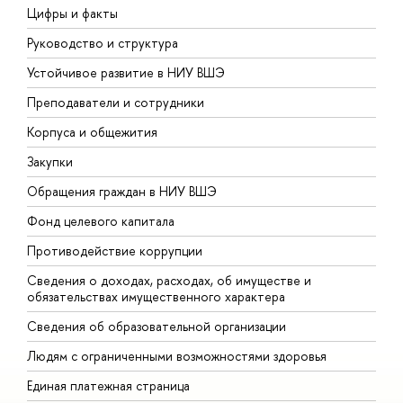
Цифры и факты
Л
Руководство и структура
Д
Устойчивое развитие в НИУ ВШЭ
О
Преподаватели и сотрудники
П
Корпуса и общежития
В
Закупки
П
Обращения граждан в НИУ ВШЭ
А
Фонд целевого капитала
Д
Противодействие коррупции
Ц
Сведения о доходах, расходах, об имуществе и
Б
обязательствах имущественного характера
О
Сведения об образовательной организации
О
Людям с ограниченными возможностями здоровья
Единая платежная страница