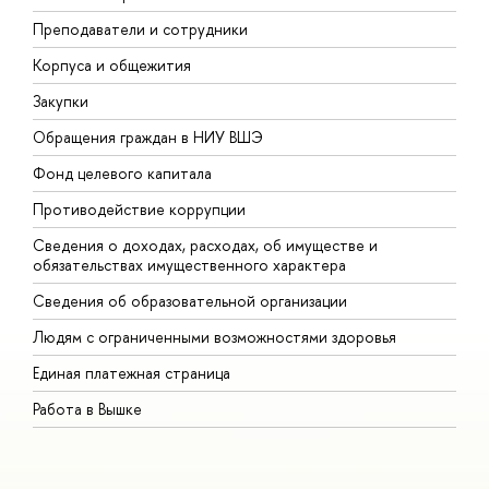
Преподаватели и сотрудники
П
Корпуса и общежития
В
Закупки
П
Обращения граждан в НИУ ВШЭ
А
Фонд целевого капитала
Д
Противодействие коррупции
Ц
Сведения о доходах, расходах, об имуществе и
Б
обязательствах имущественного характера
О
Сведения об образовательной организации
О
Людям с ограниченными возможностями здоровья
Единая платежная страница
Работа в Вышке