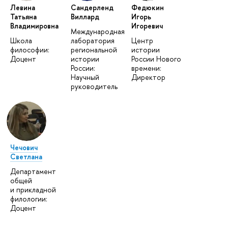
Левина
Сандерленд
Федюкин
Татьяна
Виллард
Игорь
Владимировна
Игоревич
Международная
Школа
лаборатория
Центр
философии:
региональной
истории
Доцент
истории
России Нового
России:
времени:
Научный
Директор
руководитель
Чечович
Светлана
Департамент
общей
и прикладной
филологии:
Доцент