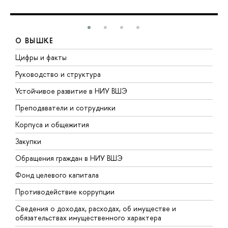
О ВЫШКЕ
Цифры и факты
Л
Руководство и структура
Д
Устойчивое развитие в НИУ ВШЭ
О
Преподаватели и сотрудники
П
Корпуса и общежития
В
Закупки
П
Обращения граждан в НИУ ВШЭ
А
Фонд целевого капитала
Д
Противодействие коррупции
Ц
Сведения о доходах, расходах, об имуществе и
Б
обязательствах имущественного характера
О