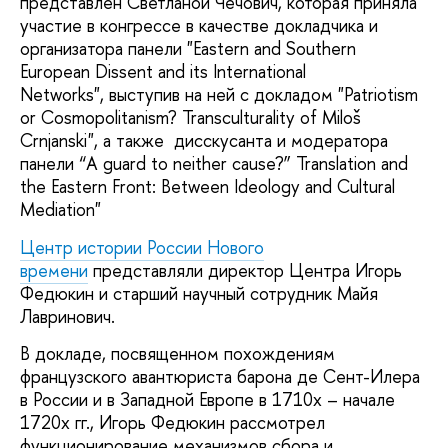
представлен Светланой Чечович, которая приняла
участие в конгрессе в качестве докладчика и
организатора панели "Eastern and Southern
European Dissent and its International
Networks", выступив на ней с докладом "Patriotism
or Cosmopolitanism? Transculturality of Miloš
Crnjanski", а также дисскусанта и модератора
панели “A guard to neither cause?” Translation and
the Eastern Front: Between Ideology and Cultural
Mediation"
Центр истории России Нового
времени
представляли директор Центра Игорь
Федюкин и старший научный сотрудник Майя
Лавринович.
В докладе, посвященном похождениям
французского авантюриста барона де Сент-Илера
в России и в Западной Европе в 1710х – начале
1720х гг., Игорь Федюкин рассмотрел
функционирование механизмов сбора и