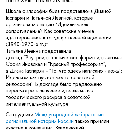
конце XVIII - начале XIX века.
Школа философии была представлена Дианой
Гаспарян и Татьяной Левиной, которые
организовали секцию “Идеализм как
сопротивление? Как советские ученые
адаптировались к государственной идеологии
(1940-1970-е гг.)”.
Татьяна Левина представила
доклад “Внутриидеологические формы идеализма:
София Яновская и "Красный профессориат",
а Диана Гаспарян - "То, что здесь написано - ложь":
Идеализм как пустое место советской
философии". В докладе было предложено
пересмотреть значение идеализма как
теоретического ресурса в советской
интеллектуальной культуре.
Сотрудники
Международной лаборатории
региональной истории России
также приняли
участие в конвенции. Заведующий