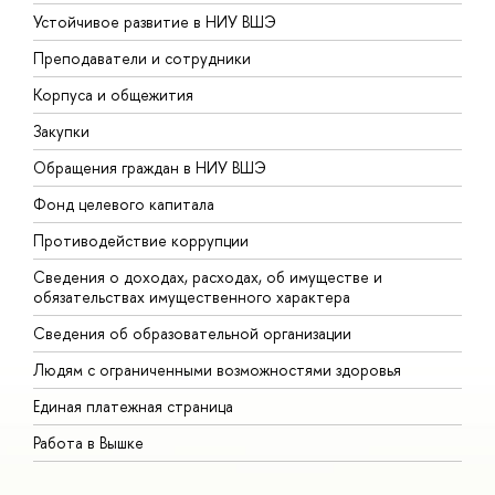
Устойчивое развитие в НИУ ВШЭ
О
Преподаватели и сотрудники
П
Корпуса и общежития
В
Закупки
П
Обращения граждан в НИУ ВШЭ
А
Фонд целевого капитала
Д
Противодействие коррупции
Ц
Сведения о доходах, расходах, об имуществе и
Б
обязательствах имущественного характера
О
Сведения об образовательной организации
О
Людям с ограниченными возможностями здоровья
Единая платежная страница
Работа в Вышке