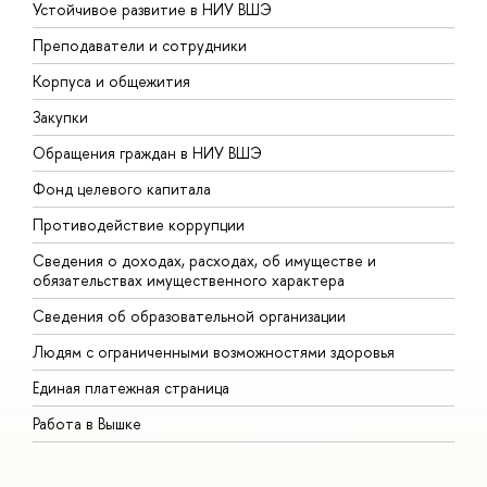
Устойчивое развитие в НИУ ВШЭ
О
Преподаватели и сотрудники
П
Корпуса и общежития
В
Закупки
П
Обращения граждан в НИУ ВШЭ
А
Фонд целевого капитала
Д
Противодействие коррупции
Ц
Сведения о доходах, расходах, об имуществе и
Б
обязательствах имущественного характера
О
Сведения об образовательной организации
О
Людям с ограниченными возможностями здоровья
Единая платежная страница
Работа в Вышке