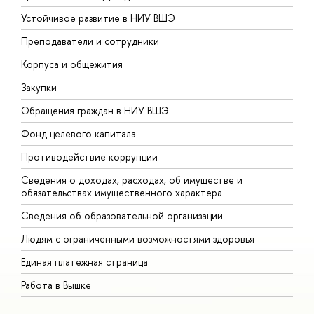
Устойчивое развитие в НИУ ВШЭ
О
Преподаватели и сотрудники
П
Корпуса и общежития
В
Закупки
П
Обращения граждан в НИУ ВШЭ
А
Фонд целевого капитала
Д
Противодействие коррупции
Ц
Сведения о доходах, расходах, об имуществе и
Б
обязательствах имущественного характера
О
Сведения об образовательной организации
О
Людям с ограниченными возможностями здоровья
Единая платежная страница
Работа в Вышке