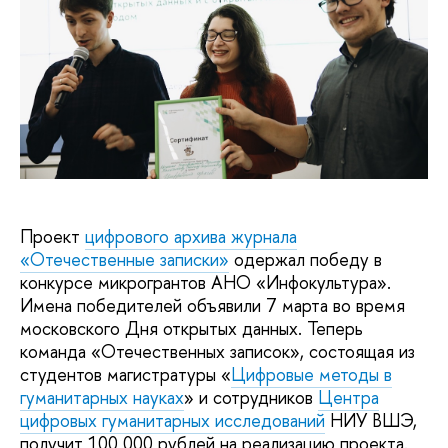
Проект
цифрового архива журнала
«Отечественные записки»
одержал победу в
конкурсе микрогрантов АНО «Инфокультура».
Имена победителей объявили 7 марта во время
московского Дня открытых данных. Теперь
команда «Отечественных записок», состоящая из
студентов магистратуры «
Цифровые методы в
гуманитарных науках
» и сотрудников
Центра
цифровых гуманитарных исследований
НИУ ВШЭ,
получит 100 000 рублей на реализацию проекта.