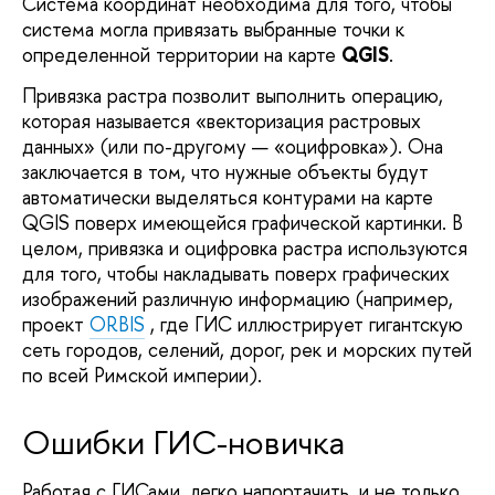
Система координат необходима для того, чтобы 
система могла привязать выбранные точки к 
определенной территории на карте
QGIS
. 
Привязка растра позволит выполнить операцию,
которая называется «векторизация растровых
данных» (или по-другому — «оцифровка»). Она
заключается в том, что нужные объекты будут
автоматически выделяться контурами на карте
QGIS поверх имеющейся графической картинки. В
целом, привязка и оцифровка растра используются
для того, чтобы накладывать поверх графических
изображений различную информацию (например,
проект
ORBIS
, где ГИС иллюстрирует гигантскую
сеть городов, селений, дорог, рек и морских путей
по всей Римской империи).
Ошибки ГИС-новичка
Работая с ГИСами, легко напортачить, и не только