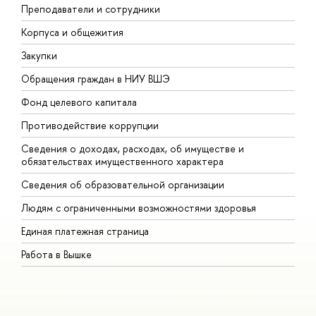
Преподаватели и сотрудники
П
Корпуса и общежития
В
Закупки
П
Обращения граждан в НИУ ВШЭ
А
Фонд целевого капитала
Д
Противодействие коррупции
Ц
Сведения о доходах, расходах, об имуществе и
Б
обязательствах имущественного характера
О
Сведения об образовательной организации
О
Людям с ограниченными возможностями здоровья
Единая платежная страница
Работа в Вышке