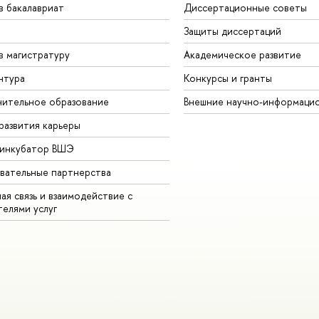
в бакалавриат
Диссертационные советы
Защиты диссертаций
в магистратуру
Академическое развитие
нтура
Конкурсы и гранты
ительное образование
Внешние научно-информаци
развития карьеры
-инкубатор ВШЭ
вательные партнерства
ая связь и взаимодействие с
телями услуг