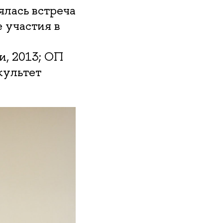
ялась встреча
 участия в
, 2013; ОП
культет