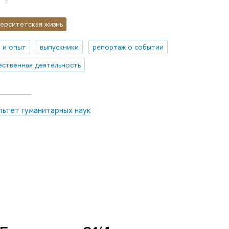
ерситетская жизнь
 и опыт
выпускники
репортаж о событии
ственная деятельность
льтет гуманитарных наук