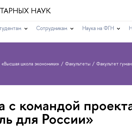
ТАРНЫХ НАУК
тудентам
Сотрудникам
Наука на ФГН
Н
т «Высшая школа экономики»
Факультеты
Факультет гума
а с командой проект
ль для России»