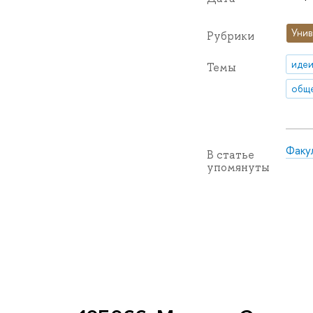
Унив
Рубрики
идеи
Темы
обще
Факу
В статье
упомянуты