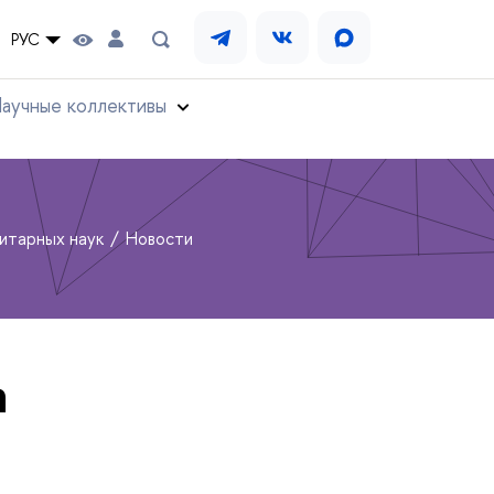
РУС
аучные коллективы
нитарных наук
Новости
а