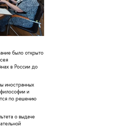
ание было открыто
ксея
нах в России до
лы иностранных
 философии и
ется по решению
льтета
о выдаче
вательной