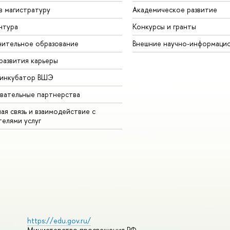
в магистратуру
Академическое развитие
нтура
Конкурсы и гранты
ительное образование
Внешние научно-информаци
развития карьеры
-инкубатор ВШЭ
вательные партнерства
ая связь и взаимодействие с
телями услуг
https://edu.gov.ru/
Министерство просвещения РФ