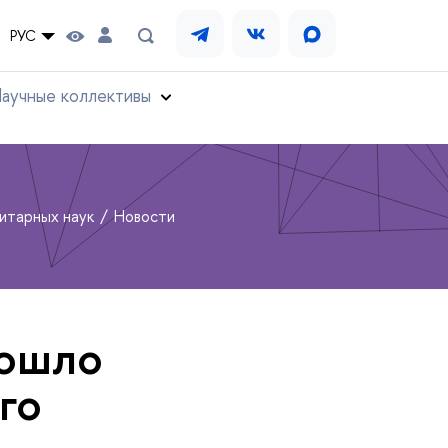
РУС
аучные коллективы
нитарных наук
Новости
рошло
го