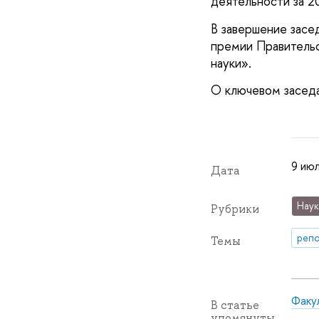
деятельности за 2
В завершение засе
премии Правительс
науки».
О ключевом засед
9 июл
Дата
Наук
Рубрики
репо
Темы
Факу
В статье
упомянуты