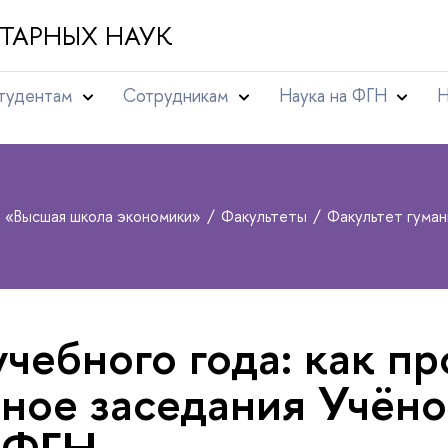
ТАРНЫХ НАУК
тудентам
Сотрудникам
Наука на ФГН
Н
т «Высшая школа экономики»
Факультеты
Факультет гума
учебного года: как п
ное заседания Учёно