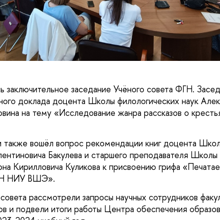
ь заключительное заседание Учёного совета ФГН.
Засед
ного доклада доцента Школы филологических наук Але
вина на тему «Исследование жанра рассказов о крестья
и также вошёл вопрос рекомендации книг доцента Шко
лентиновича Бакулева и старшего преподавателя Школы
она Кирилловича Куликова к присвоению грифа «Печата
ГН НИУ ВШЭ».
 совета рассмотрели запросы научных сотрудников факу
ов и подвели итоги работы Центра обеспечения образо