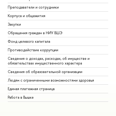
Преподаватели и сотрудники
П
Корпуса и общежития
В
Закупки
П
Обращения граждан в НИУ ВШЭ
А
Фонд целевого капитала
Д
Противодействие коррупции
Ц
Сведения о доходах, расходах, об имуществе и
Б
обязательствах имущественного характера
О
Сведения об образовательной организации
О
Людям с ограниченными возможностями здоровья
Единая платежная страница
Работа в Вышке