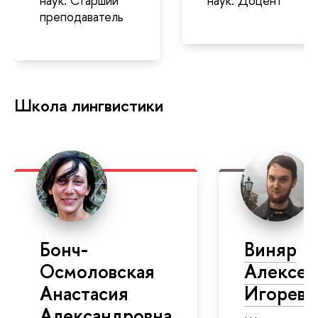
наук: Старший
наук: Доцент
преподаватель
Школа лингвистики
Бонч-
Виняр
Осмоловская
Алексей
Анастасия
Игореви
Александровна