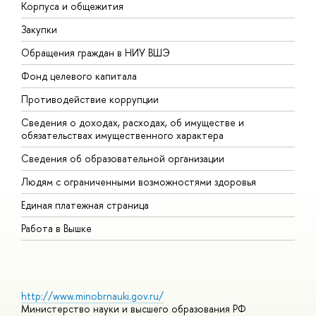
Корпуса и общежития
В
Закупки
П
Обращения граждан в НИУ ВШЭ
А
Фонд целевого капитала
Д
Противодействие коррупции
Ц
Сведения о доходах, расходах, об имуществе и
Б
обязательствах имущественного характера
О
Сведения об образовательной организации
О
Людям с ограниченными возможностями здоровья
Единая платежная страница
Работа в Вышке
http://www.minobrnauki.gov.ru/
Министерство науки и высшего образования РФ