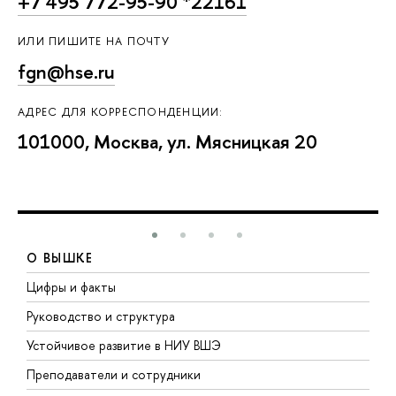
+7 495 772-95-90 *22161
ИЛИ ПИШИТЕ НА ПОЧТУ
fgn@hse.ru
АДРЕС ДЛЯ КОРРЕСПОНДЕНЦИИ:
101000, Москва, ул. Мясницкая 20
О ВЫШКЕ
Цифры и факты
Л
Руководство и структура
Д
Устойчивое развитие в НИУ ВШЭ
О
Преподаватели и сотрудники
П