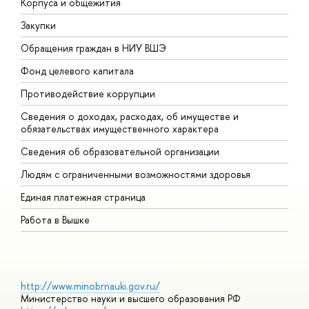
Корпуса и общежития
В
Закупки
П
Обращения граждан в НИУ ВШЭ
А
Фонд целевого капитала
Д
Противодействие коррупции
Ц
Сведения о доходах, расходах, об имуществе и
Б
обязательствах имущественного характера
О
Сведения об образовательной организации
О
Людям с ограниченными возможностями здоровья
Единая платежная страница
Работа в Вышке
http://www.minobrnauki.gov.ru/
Министерство науки и высшего образования РФ