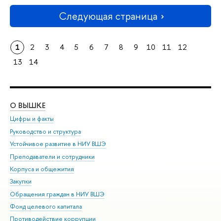
Следующая страница
1
2
3
4
5
6
7
8
9
10
11
12
13
14
О ВЫШКЕ
ОБ
Цифры и факты
Ли
Руководство и структура
Дов
Устойчивое развитие в НИУ ВШЭ
Ол
Преподаватели и сотрудники
При
Корпуса и общежития
Вы
Закупки
При
Обращения граждан в НИУ ВШЭ
Ас
Фонд целевого капитала
До
Противодействие коррупции
Цен