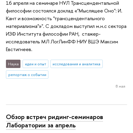
16 апреля на семинаре НУЛ Трансцендентальной
философии состоялся доклад «"Мыслящее Оно": И.
Кант и возможность "трансцендентального
материализма"»". С докладом выступил м.н.с сектора
ИЗФ Института философии РАН, стажер-
исследователь МЛ ЛогЛинФФ НИУ ВШЭ Максим
Евстигнеев.
Наука
идеи и опыт
исследования и аналитика
репортаж о событии
8 мая
Обзор встреч ридинг-семинаров
Лаборатории за апрель