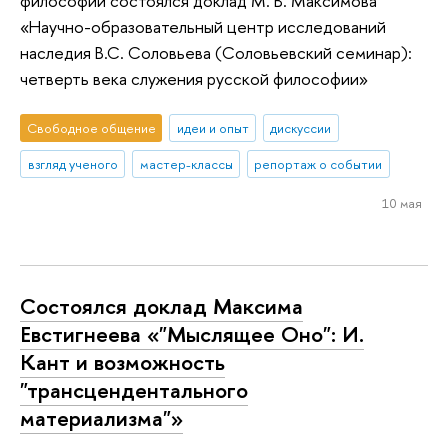
философии состоялся доклад М. В. Максимова
«Научно-образовательный центр исследований
наследия В.С. Соловьева (Соловьевский семинар):
четверть века служения русской философии»
Свободное общение
идеи и опыт
дискуссии
взгляд ученого
мастер-классы
репортаж о событии
10 мая
Состоялся доклад Максима
Евстигнеева «"Мыслящее Оно": И.
Кант и возможность
"трансцендентального
материализма"»