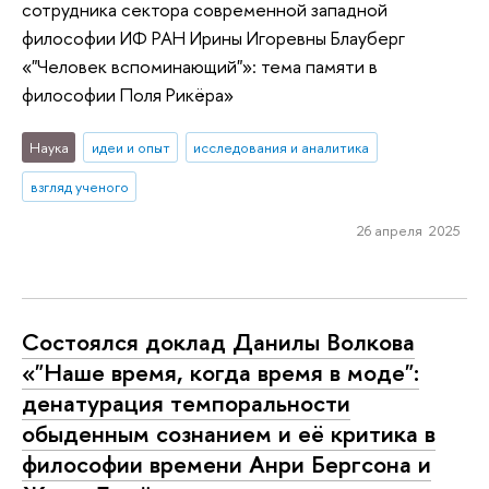
сотрудника сектора современной западной
философии ИФ РАН Ирины Игоревны Блауберг
«"Человек вспоминающий"»: тема памяти в
философии Поля Рикёра»
Наука
идеи и опыт
исследования и аналитика
взгляд ученого
26 апреля 2025
Состоялся доклад Данилы Волкова
«"Наше время, когда время в моде":
денатурация темпоральности
обыденным сознанием и её критика в
философии времени Анри Бергсона и