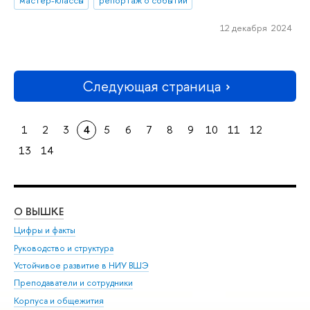
мастер-классы
репортаж о событии
12 декабря 2024
Следующая страница
1
2
3
4
5
6
7
8
9
10
11
12
13
14
О ВЫШКЕ
ОБ
Цифры и факты
Ли
Руководство и структура
Дов
Устойчивое развитие в НИУ ВШЭ
Ол
Преподаватели и сотрудники
При
Корпуса и общежития
Вы