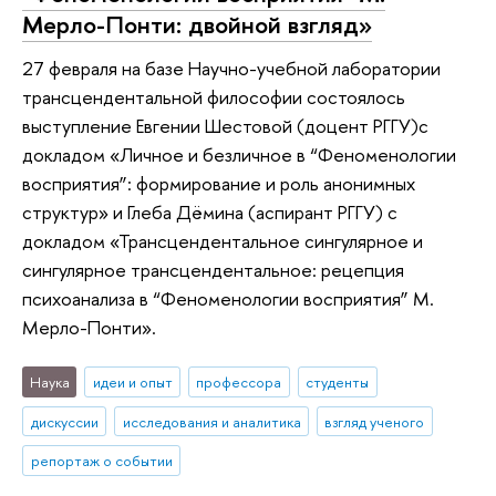
Мерло-Понти: двойной взгляд»
27 февраля на базе Научно-учебной лаборатории
трансцендентальной философии состоялось
выступление Евгении Шестовой (доцент РГГУ)с
докладом «Личное и безличное в “Феноменологии
восприятия”: формирование и роль анонимных
структур» и Глеба Дёмина (аспирант РГГУ) с
докладом «Трансцендентальное сингулярное и
сингулярное трансцендентальное: рецепция
психоанализа в “Феноменологии восприятия” М.
Мерло-Понти».
Наука
идеи и опыт
профессора
студенты
дискуссии
исследования и аналитика
взгляд ученого
репортаж о событии