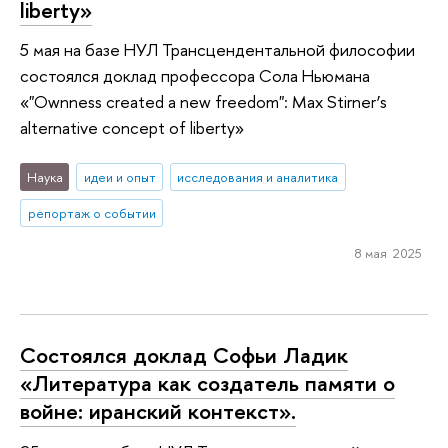
liberty»
5 мая на базе НУЛ Трансцендентальной философии
состоялся доклад профессора Сола Ньюмана
«"Ownness created a new freedom": Max Stirner’s
alternative concept of liberty»
Наука
идеи и опыт
исследования и аналитика
репортаж о событии
8 мая 2025
Состоялся доклад Софьи Ладик
«Литература как создатель памяти о
войне: иранский контекст».