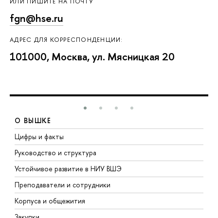
ИЛИ ПИШИТЕ НА ПОЧТУ
fgn@hse.ru
АДРЕС ДЛЯ КОРРЕСПОНДЕНЦИИ:
101000, Москва, ул. Мясницкая 20
О ВЫШКЕ
Цифры и факты
Л
Руководство и структура
Д
Устойчивое развитие в НИУ ВШЭ
О
Преподаватели и сотрудники
П
Корпуса и общежития
В
Закупки
П