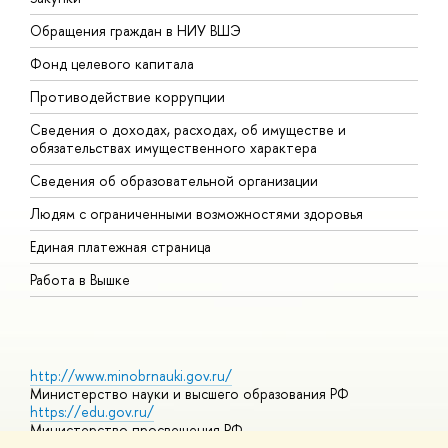
Обращения граждан в НИУ ВШЭ
А
Фонд целевого капитала
Д
Противодействие коррупции
Ц
Сведения о доходах, расходах, об имуществе и
Б
обязательствах имущественного характера
О
Сведения об образовательной организации
О
Людям с ограниченными возможностями здоровья
Единая платежная страница
Работа в Вышке
http://www.minobrnauki.gov.ru/
Министерство науки и высшего образования РФ
https://edu.gov.ru/
Министерство просвещения РФ
https://elearning.hse.ru/mooc