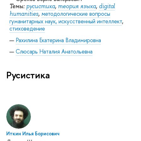
Темы:
русистика
,
теория языка
,
d
igital
етодологические вопросы
humanities
,
м
гуманитарных наук, искусственный интеллект
,
стиховедение
Рахилина Екатерина Владимировна
Слюсарь Наталия Анатольевн
а
Русистика
Иткин Илья Борисович