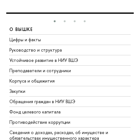
О ВЫШКЕ
Цифры и факты
Л
Руководство и структура
Д
Устойчивое развитие в НИУ ВШЭ
О
Преподаватели и сотрудники
П
Корпуса и общежития
В
Закупки
П
Обращения граждан в НИУ ВШЭ
А
Фонд целевого капитала
Д
Противодействие коррупции
Ц
Сведения о доходах, расходах, об имуществе и
Б
обязательствах имущественного характера