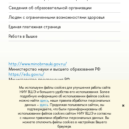
О
Сведения об образовательной организации
О
Людям с ограниченными возможностями здоровья
Единая платежная страница
Работа в Вышке
http://www.minobrnauki.gov.ru/
Министерство науки и высшего образования РФ
https://edu.gov.ru/
Министерство просвещения РФ
https://elearning.hse.ru/mooc
Мы используем файлы cookies для улучшения работы сайта
Массовые открытые онлайн-курсы
НИУ ВШЭ и большего удобства его использования. Более
подробную информацию об использовании файлов cookies
можно найти
здесь
, наши правила обработки персональных
данных –
здесь
. Продолжая пользоваться сайтом, вы
✖
© НИУ ВШЭ 1993–2026
Адреса и контакты
Условия
подтверждаете, что были проинформированы об
использования материалов
Политика конфиденциальности
Карта
использовании файлов cookies сайтом НИУ ВШЭ и согласны
сайта
с нашими правилами обработки персональных данных. Вы
Шрифты HSE Sans и HSE Slab разработаны в
Школе дизайна НИУ
можете отключить файлы cookies в настройках Вашего
ВШЭ
браузера.