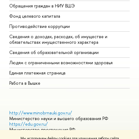
Обращения граждан в НИУ ВШЭ
А
Фонд целевого капитала
Д
Противодействие коррупции
Ц
Сведения о доходах, расходах, об имуществе и
Б
обязательствах имущественного характера
О
Сведения об образовательной организации
О
Людям с ограниченными возможностями здоровья
Единая платежная страница
Работа в Вышке
http://www.minobrnauki.gov.ru/
Министерство науки и высшего образования РФ
https://edu.gov.ru/
Министерство просвещения РФ
https://elearning.hse.ru/mooc
Мы используем файлы cookies для улучшения работы сайта